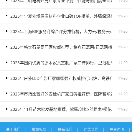
2025年主轴电机外壳厂家专业评测：性能与耐用度全面对比，主
11-20
2025年宁夏外墙保温材料企业口碑TOP榜单，外墙保温材料服务
11-20
2025年上海BIP服务商综合评分排行榜，人力云/税务云/易代账/制造
11-20
2025年格宾石笼网厂家权威推荐，格宾石笼网/石笼网/格宾网厂家
11-20
2025年国内优质的原木家具定制厂家口碑排行，卫浴柜/木门/酒柜/
11-20
2025年户外LED广告厂家哪家强？权威排行出炉，高铁广告/户外
11-20
2025年市场比较好的安检机厂家口碑推荐榜，医院智能安检机/戒毒
11-20
2025年11月苗木批发基地推荐，紫薇/油松/丝棉木/樱花/红叶石楠
11-20
关于我们
|
收录标准
|
联系我们
|
广告合作
|
免责声明
|