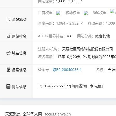
网站流量：
5,668 ~ 9,055
IP
百度权重：
移动权重：
360权重：
爱站SEO
百度来路：
1,984 ~ 2,932
IP
移动来路：
1,009
ALEXA世界排名：
43
网站分类：
综合其他
网站排名
注册人/机构：
天涯社区网络科技股份有限公司
域名信息
域名年龄：
17年10月20天（过期时间为2025年0
备案号：
琼B2-20040038-1
名称：
天涯
备案信息
IP：
124.225.65.173[海南省海口市 电信]
网站信息
天涯聚焦_全球华人网
focus.tianya.cn