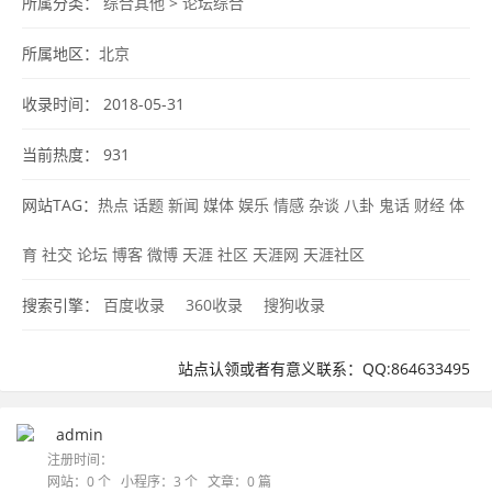
所属分类：
综合其他
>
论坛综合
所属地区：
北京
收录时间： 2018-05-31
当前热度：
931
网站TAG：
热点
话题
新闻
媒体
娱乐
情感
杂谈
八卦
鬼话
财经
体
育
社交
论坛
博客
微博
天涯
社区
天涯网
天涯社区
搜索引擎：
百度收录
360收录
搜狗收录
站点认领或者有意义联系：QQ:864633495
admin
注册时间：
网站：0 个 小程序：3 个 文章：0 篇