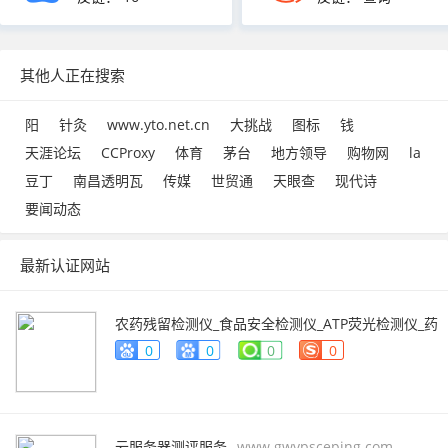
其他人正在搜索
阳
针灸
www.yto.net.cn
大挑战
图标
钱
天涯论坛
CCProxy
体育
茅台
地方领导
购物网
la
豆丁
南昌透明瓦
传媒
世贸通
天眼查
现代诗
要闻动态
最新认证网站
农药残留检测仪_食品安全检测仪_ATP荧光检测仪_药
物残留检测仪_辰安智检（上海）科学仪器有限公
0
0
0
0
司
www.caience.com
云服务器测评服务
www.gwvpsceping.com