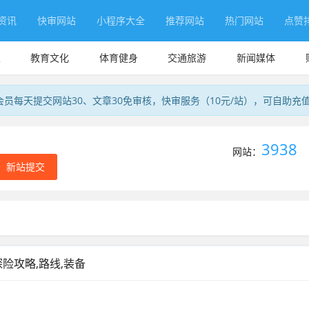
资讯
快审网站
小程序大全
推荐网站
热门网站
点赞
业
教育文化
体育健身
交通旅游
新闻媒体
会员每天提交网站30、文章30免审核，快审服务（10元/站），可自助充
3938
网站：
新站提交
险攻略,路线,装备