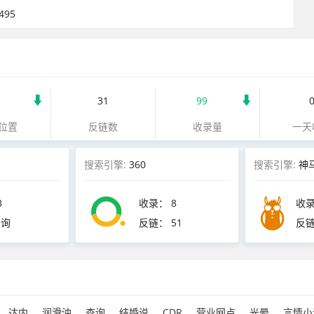
95
31
99
位置
反链数
收录量
一天
搜索引擎:
360
搜索引擎:
神
3
收录：
8
收
查询
反链：
51
反
达内
润滑油
查询
结婚说
CDR
营业网点
光晕
言情小