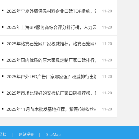
2025年宁夏外墙保温材料企业口碑TOP榜单，外墙保温材料服务商
11-20
2025年上海BIP服务商综合评分排行榜，人力云/税务云/易代账/制造云
11-20
2025年格宾石笼网厂家权威推荐，格宾石笼网/石笼网/格宾网厂家实
11-20
2025年国内优质的原木家具定制厂家口碑排行，卫浴柜/木门/酒柜/护
11-20
2025年户外LED广告厂家哪家强？权威排行出炉，高铁广告/户外L
11-20
2025年市场比较好的安检机厂家口碑推荐榜，医院智能安检机/戒毒所
11-20
2025年11月苗木批发基地推荐，紫薇/油松/丝棉木/樱花/红叶石楠/红
11-20
链接
|
网站提交
|
SiteMap