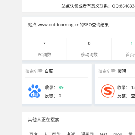
站点认领或者有意义联系：QQ:8646334
站点 www.outdoormag.cn的SEO查询结果
7
0
1
PC词数
移动词数
首页
搜索引擎:
百度
搜索引擎:
搜狗
收录：
99
收录：
1
反链：
0
反链： 
其他人正在搜索
百度
人工智能
考试
漫画网
test
mop
黄