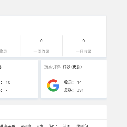
0
0
0
收录
一周收录
一月收录
马
搜索引擎:
谷歌
(更新)
录：
10
收录：
14
链：
-
反链：
391
说电子书
g网络
u盘
淘宝
洁面
线刷包