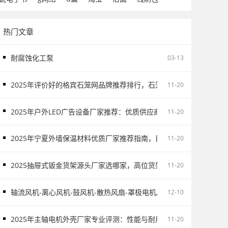
热门文章
耐腐蚀化工泵
03-13
2025年评价好的格宾石笼网品牌推荐排行，石笼网/格宾石笼网/河
11-20
2025年户外LED广告设备厂家推荐：优质供应商推荐，高铁广告/电
11-20
2025年宁夏外墙保温材料优质厂家推荐指南，目前外墙保温材料阔
11-20
2025抽屉式钣金货架源头厂家选哪家，高位货架/电子物料架/抽屉式
11-20
轴流风机-离心风机-鼓风机-散热风扇-罩极电机,厂家直销-首肯电子
12-10
2025年主轴电机外壳厂家专业评测：性能与耐用度全面对比，主轴
11-20