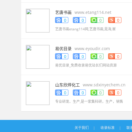
艺唐书画
www.etang114.net
0
0
0
0
艺唐书画etang114网,艺唐书画,晁海,崔
易优目录
www.eyoudir.com
0
0
0
0
易优目录_免费收录易优站长们网站资源
山东欣烨化工
www.sdxinyechem.cn
0
0
0
0
专业研发、生产,是一家集科研，生产，销售
关于我们
|
收录标准
|
联