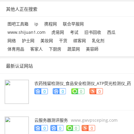
其他人正在搜索
图吧工具箱
ip
携程网
联合早报网
www.shijuan1.com
虎易网
考试
旧书回收
西瓜
网络
护士网
美妆网
干货
缤客网
乳化剂
体育用品
客家人
下厨房
蔬菜网
美容師
最新认证网站
农药残留检测仪_食品安全检测仪_ATP荧光检测仪_药
物残留检测仪_辰安智检（上海）科学仪器有限公
0
0
0
0
司
www.caience.com
云服务器测评服务
www.gwvpsceping.com
0
0
0
0