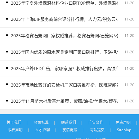
2025年宁夏外墙保温材料企业口碑TOP榜单，外墙保温材料服务
11-20
2025年上海BIP服务商综合评分排行榜，人力云/税务云/易代账/制造
11-20
2025年格宾石笼网厂家权威推荐，格宾石笼网/石笼网/格宾网厂家
11-20
2025年国内优质的原木家具定制厂家口碑排行，卫浴柜/木门/酒柜/
11-20
2025年户外LED广告厂家哪家强？权威排行出炉，高铁广告/户外
11-20
2025年市场比较好的安检机厂家口碑推荐榜，医院智能安检机/戒毒
11-20
2025年11月苗木批发基地推荐，紫薇/油松/丝棉木/樱花/红叶石楠
11-20
关于我们
|
收录标准
|
联系我们
|
广告合作
|
免责声明
|
版权声明
|
人才招聘
|
友情链接
|
网站提交
|
SiteMap