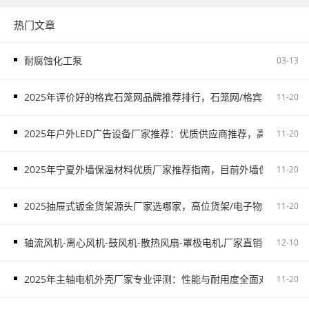
热门文章
耐腐蚀化工泵
03-13
2025年评价好的格宾石笼网品牌推荐排行，石笼网/格宾石笼网/
11-20
2025年户外LED广告设备厂家推荐：优质供应商推荐，高铁广告/
11-20
2025年宁夏外墙保温材料优质厂家推荐指南，目前外墙保温材料
11-20
2025抽屉式钣金货架源头厂家选哪家，高位货架/电子物料架/抽屉
11-20
轴流风机-离心风机-鼓风机-散热风扇-罩极电机,厂家直销-首肯电子
12-10
2025年主轴电机外壳厂家专业评测：性能与耐用度全面对比，主
11-20