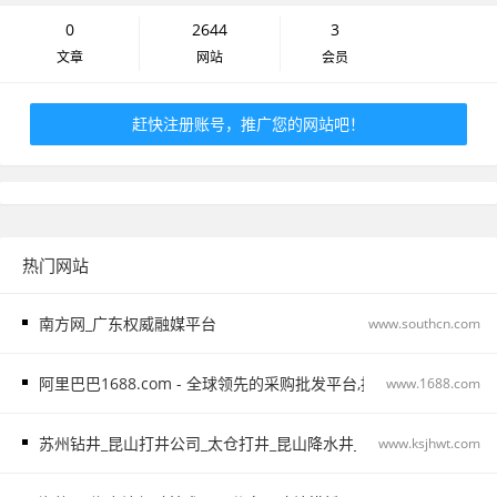
0
2644
3
文章
网站
会员
赶快注册账号，推广您的网站吧！
热门网站
南方网_广东权威融媒平台
www.southcn.com
阿里巴巴1688.com - 全球领先的采购批发平台,批发网
www.1688.com
苏州钻井_昆山打井公司_太仓打井_昆山降水井_苏州基坑降水_太仓
www.ksjhwt.com