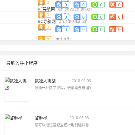
0
预计流量：
0
0
0
0
站长:
KF导航网
dh.sdyueqian.cn
0
预计流量：
0
0
0
0
站长:
BC导航网
dh.sdkaikai.cn
0
预计流量：
0
0
0
0
站长:
0
预计流量：
最新入驻小程序
数独大挑战
2018-06-03
数独一种数学游戏，玩家需要根据9
答题星
2018-06-03
您可以通过答题星轻松地创建试卷