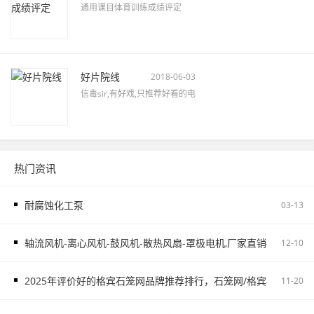
通用课目体育训练成绩评定
好片院线
2018-06-03
信毒sir,有好戏,只推荐好看的电
热门资讯
耐腐蚀化工泵
03-13
轴流风机-离心风机-鼓风机-散热风扇-罩极电机,厂家直销-首肯电子
12-10
2025年评价好的格宾石笼网品牌推荐排行，石笼网/格宾石笼网/
11-20