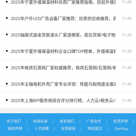
2025年宁夏外墙保温材料优质厂家推荐指南，目前外墙保温材料
11-20
2025年户外LED广告设备厂家推荐：优质供应商推荐，高铁广告/
11-20
2025抽屉式钣金货架源头厂家选哪家，高位货架/电子物料架/抽屉
11-20
2025年宁夏外墙保温材料企业口碑TOP榜单，外墙保温材料服务
11-20
2025年格宾石笼网厂家权威推荐，格宾石笼网/石笼网/格宾网厂家
11-20
2025年主轴电机外壳厂家专业评测：性能与耐用度全面对比，主
11-20
2025年上海BIP服务商综合评分排行榜，人力云/税务云/易代账/制造
11-20
关于我们
|
收录标准
|
联系我们
|
广告合作
|
免责声明
|
版权声明
|
人才招聘
|
友情链接
|
网站提交
|
SiteMap