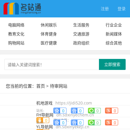
注册
登录
电脑网络
休闲娱乐
生活服务
行业企业
教育文化
体育健身
交通旅游
新闻媒体
购物网站
医疗健康
政府组织
综合其他
立即搜索
您当前的位置：
首页
> 待审网站
机地游戏
https://jidi520.com
0
0
0
0
站长:
FH导航网
dh.sdxinyechem.cn
0
预计流量：
0
0
0
0
站长:
YL导航网
dh.sdxinyekeji.cn