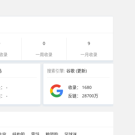
0
0
9
收录
一周收录
一月收录
马
搜索引擎:
谷歌
(更新)
录：
-
收录：
1680
链：
-
反链：
28700万
叶帘
结构胶
電話
粮团购
足球迷