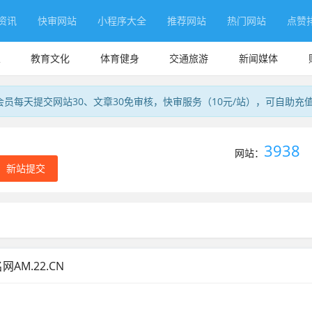
资讯
快审网站
小程序大全
推荐网站
热门网站
点赞
业
教育文化
体育健身
交通旅游
新闻媒体
会员每天提交网站30、文章30免审核，快审服务（10元/站），可自助充
3938
网站：
新站提交
AM.22.CN