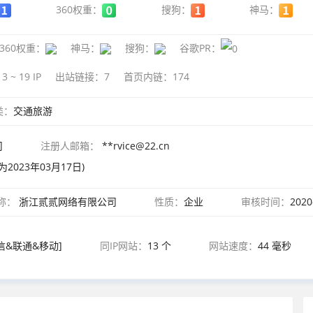
360权重：
搜狗：
神马：
360权重：
神马：
搜狗：
谷歌PR：
13 ~ 19
IP
出站链接：
7
首页内链：
174
类：
交通旅游
司
注册人邮箱：
**rvice@22.cn
2023年03月17日)
称：
浙江贰贰网络有限公司
性质：
企业
审核时间：
2020
 电信&联通&移动]
同IP网站：
13 个
网站速度：
44 毫秒