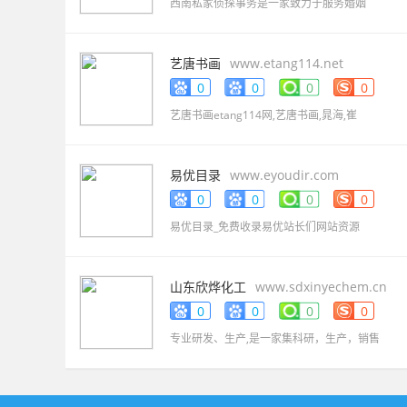
西南私家侦探事务是一家致力于服务婚姻
艺唐书画
www.etang114.net
0
0
0
0
艺唐书画etang114网,艺唐书画,晁海,崔
易优目录
www.eyoudir.com
0
0
0
0
易优目录_免费收录易优站长们网站资源
山东欣烨化工
www.sdxinyechem.cn
0
0
0
0
专业研发、生产,是一家集科研，生产，销售