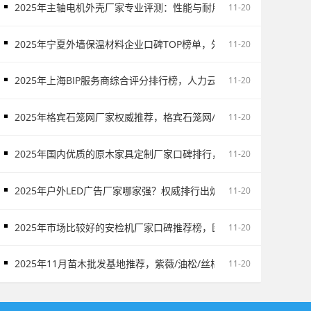
2025年主轴电机外壳厂家专业评测：性能与耐用度全面对比，主轴
11-20
2025年宁夏外墙保温材料企业口碑TOP榜单，外墙保温材料服务商
11-20
2025年上海BIP服务商综合评分排行榜，人力云/税务云/易代账/制造云
11-20
2025年格宾石笼网厂家权威推荐，格宾石笼网/石笼网/格宾网厂家实
11-20
2025年国内优质的原木家具定制厂家口碑排行，卫浴柜/木门/酒柜/护
11-20
2025年户外LED广告厂家哪家强？权威排行出炉，高铁广告/户外L
11-20
2025年市场比较好的安检机厂家口碑推荐榜，医院智能安检机/戒毒所
11-20
2025年11月苗木批发基地推荐，紫薇/油松/丝棉木/樱花/红叶石楠/红
11-20