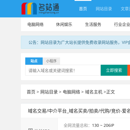
首页
网站目录
文章
电脑网络
休闲娱乐
生活服务
行业企
公告：网站目录为广大站长提供免费收录网站服务，VIP
站点
小程序
立即搜索
首页
>
网站目录
>
电脑网络
>
域名主机
>正文
域名交易/中介平台_域名买卖/拍卖/代购/竞价-爱名网
全网流量总和：
130 ~ 206
IP