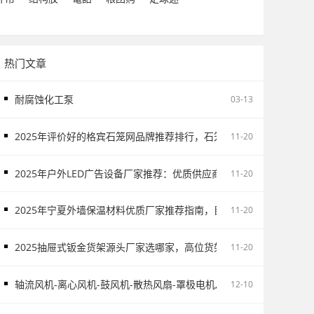
热门文章
耐腐蚀化工泵
03-13
2025年评价好的格宾石笼网品牌推荐排行，石笼网/格宾石笼网/河
11-20
2025年户外LED广告设备厂家推荐：优质供应商推荐，高铁广告/电
11-20
2025年宁夏外墙保温材料优质厂家推荐指南，目前外墙保温材料阔
11-20
2025抽屉式钣金货架源头厂家选哪家，高位货架/电子物料架/抽屉式
11-20
轴流风机-离心风机-鼓风机-散热风扇-罩极电机,厂家直销-首肯电子
12-10