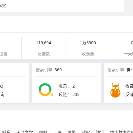
95
1
119,694
1万6900
位置
反链数
收录量
一天
搜索引擎:
360
搜索引擎:
神
83
收录：
2
收
查询
反链：
235
反
抖音
天涯文学
司机
上海
婆媳
政权
铆钉
中山竹木百