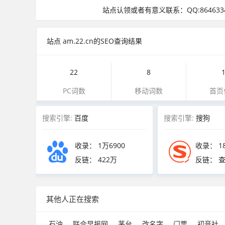
站点认领或者有意义联系：QQ:8646334
站点 am.22.cn的SEO查询结果
22
8
PC词数
移动词数
首页
搜索引擎:
百度
搜索引擎:
搜狗
收录：
1万6900
收录：
1
反链：
422万
反链： 
其他人正在搜索
石油
联合早报网
茅台
改名字
门票
初音社