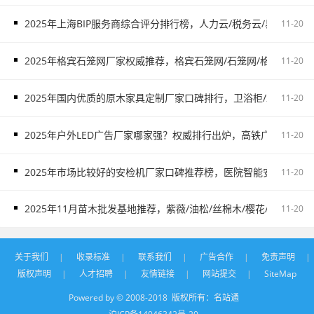
2025年上海BIP服务商综合评分排行榜，人力云/税务云/易代账/制造
11-20
2025年格宾石笼网厂家权威推荐，格宾石笼网/石笼网/格宾网厂家
11-20
2025年国内优质的原木家具定制厂家口碑排行，卫浴柜/木门/酒柜/
11-20
2025年户外LED广告厂家哪家强？权威排行出炉，高铁广告/户外
11-20
2025年市场比较好的安检机厂家口碑推荐榜，医院智能安检机/戒毒
11-20
2025年11月苗木批发基地推荐，紫薇/油松/丝棉木/樱花/红叶石楠
11-20
关于我们
|
收录标准
|
联系我们
|
广告合作
|
免责声明
|
版权声明
|
人才招聘
|
友情链接
|
网站提交
|
SiteMap
Powered by © 2008-2018 版权所有：
名站通