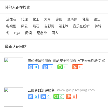
其他人正在搜索
活性炭
代理
化工
大军
客服
聚听网
乳胶
论坛
电视剧
风云
陨石
吉彩网
福彩d
音乐在线听
转转
冬
nga
阅读
纪念钞
同人
最新认证网站
农药残留检测仪_食品安全检测仪_ATP荧光检测仪_药
物残留检测仪_辰安智检（上海）科学仪器有限公
0
0
0
0
司
www.caience.com
云服务器测评服务
www.gwvpsceping.com
0
0
0
0