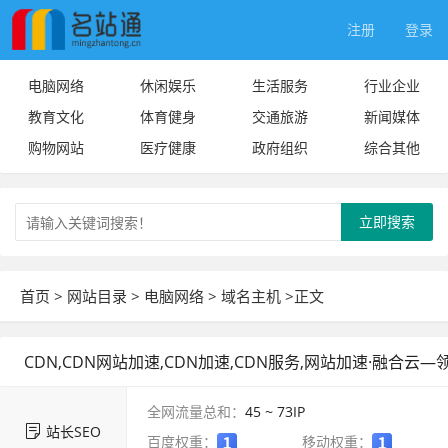
注册
登录
电脑网络
休闲娱乐
生活服务
行业企业
教育文化
体育健身
交通旅游
新闻媒体
购物网站
医疗健康
政府组织
综合其他
立即搜索
首页
>
网站目录
>
电脑网络
>
域名主机
>正文
CDN,CDN网站加速,CDN加速,CDN服务,网站加速·融合云
全网流量总和：
45 ~ 73
IP
站长SEO
百度权重：
移动权重：