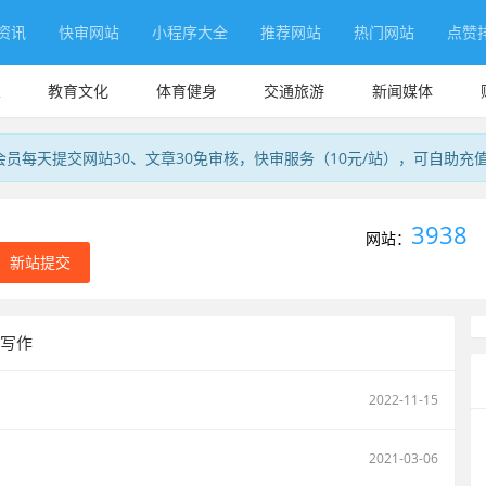
资讯
快审网站
小程序大全
推荐网站
热门网站
点赞
业
教育文化
体育健身
交通旅游
新闻媒体
会员每天提交网站30、文章30免审核，快审服务（10元/站），可自助充
3938
网站：
新站提交
 写作
2022-11-15
2021-03-06