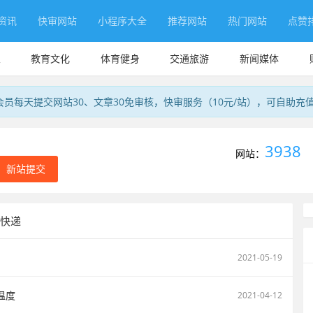
资讯
快审网站
小程序大全
推荐网站
热门网站
点赞
业
教育文化
体育健身
交通旅游
新闻媒体
会员每天提交网站30、文章30免审核，快审服务（10元/站），可自助充
3938
网站：
新站提交
 快递
2021-05-19
温度
2021-04-12